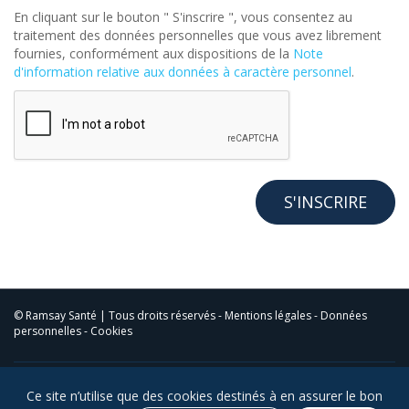
En cliquant sur le bouton " S'inscrire ", vous consentez au
traitement des données personnelles que vous avez librement
fournies, conformément aux dispositions de la
Note
d'information relative aux données à caractère personnel
.
© Ramsay Santé | Tous droits réservés -
Mentions légales
-
Données
personnelles
-
Cookies
Ce site n’utilise que des cookies destinés à en assurer le bon
RETROUVEZ-NOUS SUR LES RÉSEAUX SOCIAUX