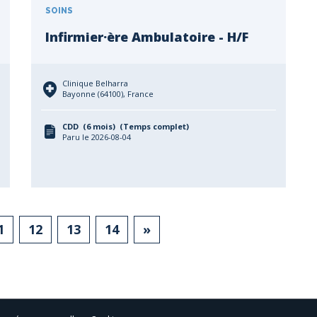
SOINS
Infirmier·ère Ambulatoire - H/F
Clinique Belharra
Bayonne (64100), France
CDD (6 mois) (Temps complet)
Paru le 2026-08-04
1
12
13
14
»