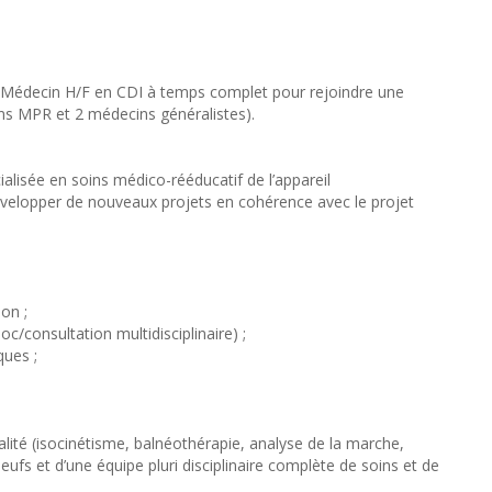
un Médecin H/F en CDI à temps complet pour rejoindre une
s MPR et 2 médecins généralistes).
ialisée en soins médico-rééducatif de l’appareil
évelopper de nouveaux projets en cohérence avec le projet
on ;
oc/consultation multidisciplinaire) ;
ques ;
lité (isocinétisme, balnéothérapie, analyse de la marche,
ufs et d’une équipe pluri disciplinaire complète de soins et de