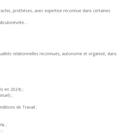
 rachis, prothèses, avec expertise reconnue dans certaines
adiculonévrite…
alités relationnelles reconnues, autonome et organisé, dans
és en 2024) ;
nuel) ;
ditions de Travail ;
0% ;
 ;