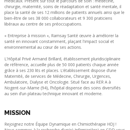
médicaux. Présent sur tout le parcours de soin : médecine,
chirurgie, maternité, soins de réadaptation et santé mentale, il
place la santé de ses 12 millions de patients annuels ainsi que le
bien-être de ses 38 000 collaborateurs et 9 300 praticiens
libéraux au centre de ses préoccupations.
« Entreprise à mission », Ramsay Santé œuvre à améliorer la
santé en innovant constamment, plaçant l'impact social et
environnemental au cœur de ses actions.
L’Hôpital Privé Armand Brillard, établissement pluridisciplinaire
de référence, accueille plus de 50 000 patients chaque année
grâce à ses 230 lits et places. L’établissement dispose d’une
Maternité, de services de Médecine, Chirurgie, Urgences,
Ambulatoire, Dialyse et Oncologie. Situé face au RER A à
Nogent-sur-Marne (94), l’hôpital dispense des soins diversifiés
au sein d’un plateau technique innovant et moderne.
MISSION
Rejoignez notre Équipe Dynamique en Chimiothérapie HDJ !
Nous sommes à la recherche d’un(e) Infirmier(ère) en CDD vous