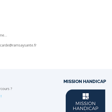
erne…
iscarde@ramsaysante.fr
MISSION HANDICAP
rcours ?
!