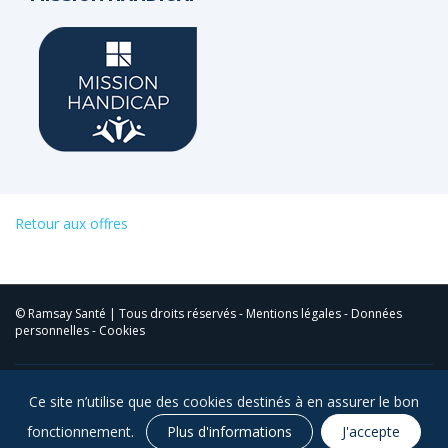
Retour aux offres
© Ramsay Santé | Tous droits réservés -
Mentions légales
-
Données
personnelles
-
Cookies
Ce site n’utilise que des cookies destinés à en assurer le bon
RETROUVEZ-NOUS SUR LES RÉSEAUX SOCIAUX
fonctionnement.
Plus d'informations
J'accepte