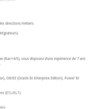
 les directions métiers
ntégrateurs)
ue (Bac+4/5), vous disposez d’une expérience de 7 ans
.
tor), OBIEE (Oracle BI Enterprise Edition), Power BI
ées (ETL/ELT)
iers